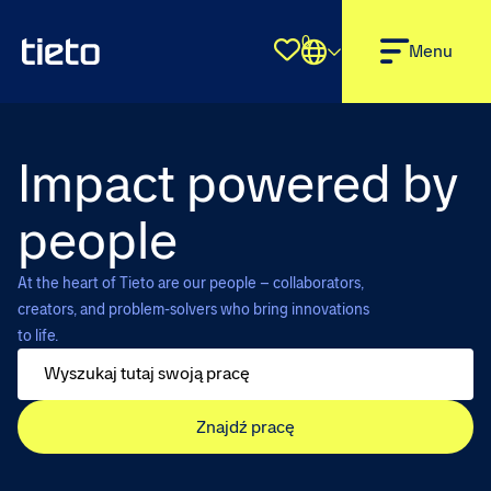
0
Shortlist
Menu
Impact powered by
people
At the heart of Tieto are our people – collaborators,
creators, and problem-solvers who bring innovations
to life.
Znajdź pracę